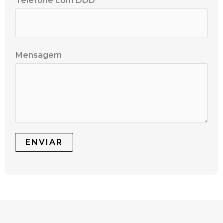
Telefone com DDD
*
Mensagem
ENVIAR