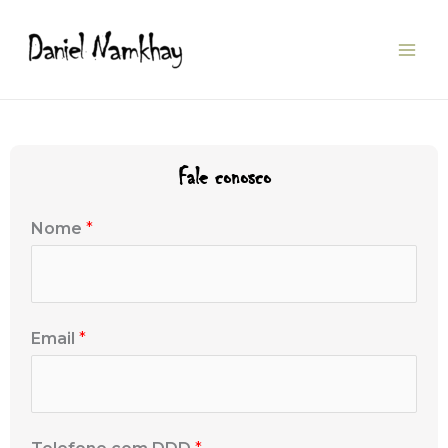
Ir
para
o
conteúdo
Fale conosco
Nome
*
Email
*